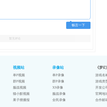
畅言一下
暂无评论
视频站
录像站
《梦幻
单P视频
单P录像
游戏名
群P视频
群P录像
游戏类
服战视频
X9录像
开发公
猫小默视频
服战录像
官网地
果子狸播报
全民录像
合作邮箱：