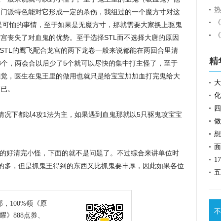
的门派特色能对它形成一定的杀伤，我组过的一个魔方寸对这
在是可怕的事情，至于如果是无魔方寸，那就需要大家换上驱鬼
宫丧失了对血鬼的优势。至于选择STL而不选择大唐的原因
个STL的鹰飞配合龙宫的两下龙卷一般来说都能在两回合里清
精
有8个，两会合以后少了5个就可以尽快的集中打主怪了，至于
感觉，医生在鬼王里的做用也就只是给宝宝加加血打完鬼给大
而已。
况下都以4攻1法为主，如果遇到血鬼那就以5只驱鬼攻宝宝
的好清完小怪，下面的就不是问题了。不过综合来讲单位时
的多，但是抓鬼王得到的东西又比抓鬼要丰厚，因此如果各位
。
部，100%领《原
不
耀》888点券、