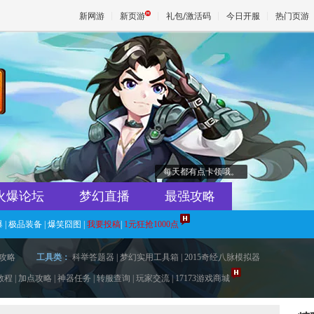
新网游
新页游
礼包/激活码
今日开服
热门页游
魔兽
天堂
每天都有点卡领哦。
王权与
火爆论坛
梦幻直播
最强攻略
爆
|
极品装备
|
爆笑囧图
|
我要投稿
|
1元狂抢1000点
攻略
工具类：
科举答题器
|
梦幻实用工具箱
|
2015奇经八脉模拟器
教程
|
加点攻略
|
神器任务
|
转服查询
|
玩家交流
|
17173游戏商城