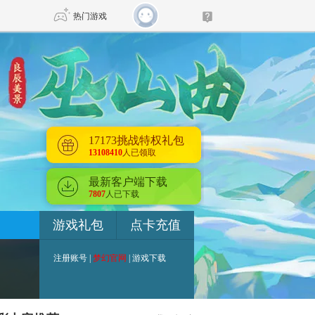
热门游戏
DNF
传奇4
剑网3旗舰版
新天龙八部
17173挑战特权礼包
13108410
人已领取
自由
诛仙世界
新仙侠5
最新客户端下载
7807
人已下载
游戏礼包
点卡充值
注册账号
|
梦幻官网
|
游戏下载