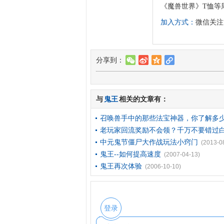
《魔兽世界》T恤等
加入方式：
微信关注“
分享到：
w
t
z
l
与
鬼王
相关的文章有：
召唤兽手中的那些法宝神器，你了解多
老玩家回流奖励不会领？千万不要错过
中元鬼节僵尸大作战玩法小窍门
(2013-0
鬼王--如何提高速度
(2007-04-13)
鬼王再次体验
(2006-10-10)
登录