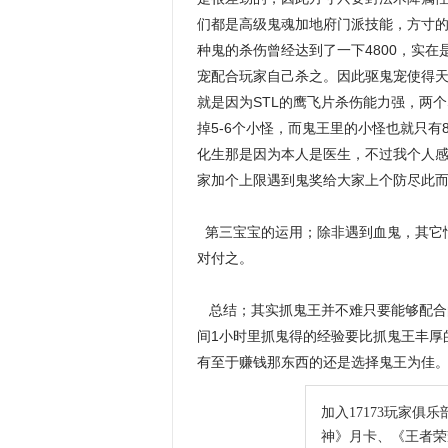
们都是高级鬼魂加地府门派技能，方寸
种鬼的杀伤曾经达到了一下4800，实
宠配合玩家自己杀之。因此驱鬼宠使得天
就是因为STL的鹰飞片杀伤能力强，两
掉5-6个小怪，而鬼王里的小怪也就只
化生那是因为本人是医生，不过我个人
家加个上限遇到鬼奖给大家上个防尽此
第三宝宝的运用；除非遇到血鬼，其它情
对付之。
总结；其实抓鬼王并不难只要能够配合
间1小时里抓鬼得的经验要比抓鬼王丰厚
有至于赚钱那东西的还是选择鬼王为佳
加入17173玩家俱乐
神》月卡、《王者荣