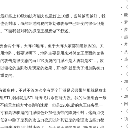
最好能上10级物抗有能力也最好上10级，当然越高越好，我
怪也会封印，虽然经过网易的策划修改命中已经变的很低但是
的。下面我就对我的抓鬼王感想做下叙述。
要会两个阵，天阵和地阵，至于天阵大家都知道原因的。关
要用地阵，我要说明下，地阵主要是用来对付鬼王里面的鬼将
的攻击是很变态的而且它所属的门派不是大唐就是STL，攻
可以轻松的达到秒杀玩家的效果，开地阵就是为了增加防御力
很重要的。
有很多种，不过不管怎么变有两个门派是必须带的那就是攻击
组STL原因就是STL能鹰飞片杀伤能力强。我的队伍组合一般
人认为不组天宫组方寸会影响速度，但是120以后的鬼王任务里一
方寸有高级驱鬼的门派特色外加他所带的降属性封，这两点使
王任务中除了鬼奖的攻击力变态以外其它鬼的物理攻击能力都
性一般来说就可以封小怪了。至于鬼王里的血鬼（吸血鬼）他