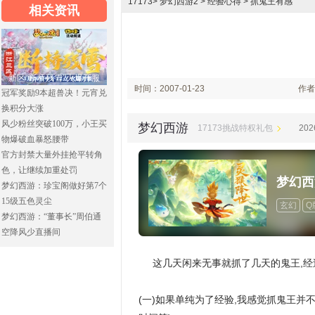
17173
>
梦幻西游2
>
经验心得
> 抓鬼王有感
相关资讯
新区“断桥残雪”火爆开服
时间：2007-01-23
作者：
冠军奖励9本超兽决！元宵兑
换积分大涨
16:09
风少粉丝突破100万，小王买
梦幻西游
17173挑战特权礼包
202
物爆破血暴怒腰带
官方封禁大量外挂抢平转角
色，让继续加重处罚
梦幻西
梦幻西游：珍宝阁做好第7个
15级五色灵尘
玄幻
Q
梦幻西游：“董事长”周伯通
空降风少直播间
这几天闲来无事就抓了几天的鬼王,经
(一)如果单纯为了经验,我感觉抓鬼王并