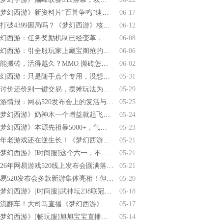
《梦幻西游》新资料片“百兽争鸣”速报：三大核心玩法全面解析
06-17
能打破4399困局吗？《梦幻西游》核心班底集体跳槽4399
06-12
梦幻西游：任务奖励机制已经变革，五开这样做收益才更高！
06-08
梦幻西游：引全服玩家上藏宝阁抢的角色，175化圣龙宫摆错价，白送8红宝宝！
06-06
越能搬砖，活得越久？MMO 搬砖怎么从"毒瘤"熬成了"香饽饽"
06-02
梦幻西游：只是随手点个专用，没想到出梦幻第一甲，属性是天花板无法追！
05-31
从讨价还价到一键交易，摆摊玩法为何淡出网游视野？
05-29
热游情报：网易520发布会上的复活与缺席，“停止杀死游戏”启动立法
05-25
《梦幻西游》奶神木一个增益就起飞，玩的就是出其不意的爆发！
05-24
《梦幻西游》本源先祖暴5000+，气血过万能打能扛！轮回令版本魔王寨高光大赏
05-23
20年老游戏还在逆生长！《梦幻西游》390万在线后再放大招
05-21
《梦幻西游》[时间服]这个六一，不做大人，只做快乐的小孩！
05-21
2026年网易游戏520线上发布会圆满落幕：以热爱为名，加载更多精彩内容
05-21
网易520发布会多款新游集体亮相！但《无限大》缺席
05-20
《梦幻西游》[时间服]武神坛238联冠军-曲阜孔庙
05-18
顶流翻车！大司马直播《梦幻西游》人气仅剩3000创历史新低
05-17
《梦幻西游》[畅玩服]旭旭宝宝直播嗨翻全场！天科物理神靴横空出世
05-14