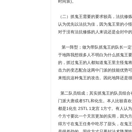
时间算)。
（二）抓鬼王需要的要求较高，法抗修炼
认为优先以法抗为佳，因为鬼王里的小
对于没有法抗修炼的人来说还是会封中
第一阵型；做为带队抓鬼王的队长一定
于地阵我想很多人不明白为什么抓鬼王
的，抓过鬼王的人都知道鬼王里主怪鬼将
击力的变态配合这两中门派的技能优势
来抵抗这种鬼王的攻击。因此地阵还是
第二队员组成；其实抓鬼王的队员组合
门派大唐或者STL和化生。本人比较喜欢
都是1化生 2STL 1龙宫 1方寸。有
个方寸要比一个天宫更加的实用，因为
得方寸在鬼王任务中吃尽了甜头，在鬼
是很差劲的，因此方寸只要封法术降属