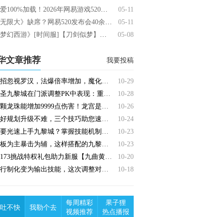
热爱100%加载！2026年网易游戏520线上发布会即将开启
05-11
《无限大》缺席？网易520发布会40余款产品名单曝光！
05-11
《梦幻西游》[时间服]【刀剑似梦】今日正式开服！首周开服攻略速来查收
05-08
华文章推荐
我要投稿
大招忽视罗汉，法爆倍率增加，魔化生输出能力再创新高！
10-29
化圣九黎城在门派调整PK中表现：重攻轻守节奏加快！
10-28
四颗龙珠能增加9999点伤害！龙宫是否能乘势而上？
10-26
做好规划升级不难，三个技巧助您速冲化圣九黎！
10-24
想要光速上手九黎城？掌握技能机制，打出爆炸伤害！
10-23
面板为主暴击为辅，这样搭配的九黎足以应对各种挑战！
10-23
17173挑战特权礼包助力新服【九曲黄河】
10-20
五行制化变为输出技能，这次调整对于咒师普陀的影响有多大？
10-18
每周精彩
果子狸
吐不快
我勒个去
视频推荐
热点播报