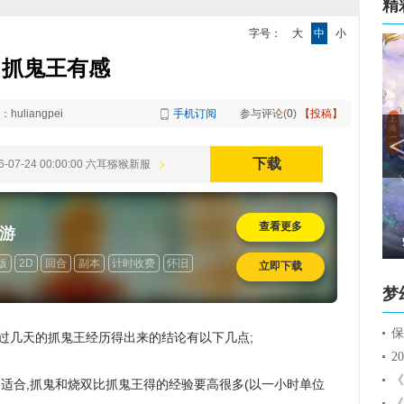
精
字号：
大
中
小
抓鬼王有感
huliangpei
手机订阅
参与评论(
0
)
【投稿】
下载
6-07-24 00:00:00 六耳猕猴新服
查看更多
游
新服【巫山曲】 8月9号一起冲新区
版
2D
回合
副本
计时收费
怀旧
立即下载
梦
过几天的抓鬼王经历得出来的结论有以下几点;
不适合,抓鬼和烧双比抓鬼王得的经验要高很多(以一小时单位