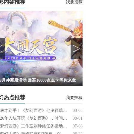
彩内容推荐
我要投稿
<
>
9月冲新服活动 最高16000点点卡等你来拿
8月23号冲一战成名新
幻热点推荐
我要投稿
保底才到手！《梦幻西游》七夕祥瑞遭玩家吐槽减量不减价
08-05
2026年入坑开玩《梦幻西游》，时间服和畅玩服要怎么选？
08-01
《梦幻西游》工作室刷种族任务搅动物价，官方更新规则封堵漏洞
07-08
《梦幻手游》巅峰联赛S12落幕，双生新服将开启，专属福利上线
06-22