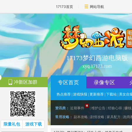
17173首页
网站导航
17173梦幻西游电脑版
xyq.17173.com
冲新区加群
专区首页
录像专区
热点推荐
|
游戏快报
|
更新推荐
|
下载站
|
美女自
资讯类：
近期事件
|
维护公告
|
经验心得
|
赚钱
常用攻略：
副本攻略
|
剧情攻略
|
家具配方
|
跑商
限量礼包
游戏下载