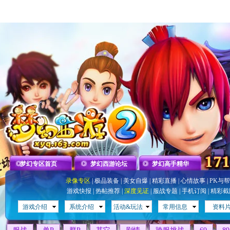
梦幻专区首页
梦幻西游论坛
梦幻高手精华
录像专区
|
极品装备
|
美女自爆
|
精彩直播
|
心情故事
|
PK与
游戏快报
|
热帖推荐
|
深度见证
|
服战专题
|
手机订阅
|
精彩截
游戏介绍
系统介绍
活动&玩法
常用信息
资料