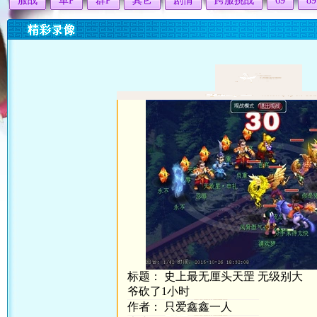
服战
单P
群P
其它
剧情
跨服挑战
69
89
标题： 史上最无厘头天罡 无级别大
爷砍了1小时
作者： 只爱鑫鑫一人