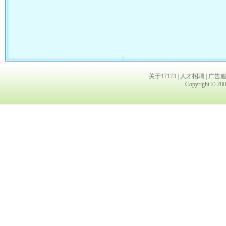
关于17173
|
人才招聘
|
广告
Copyright © 2001