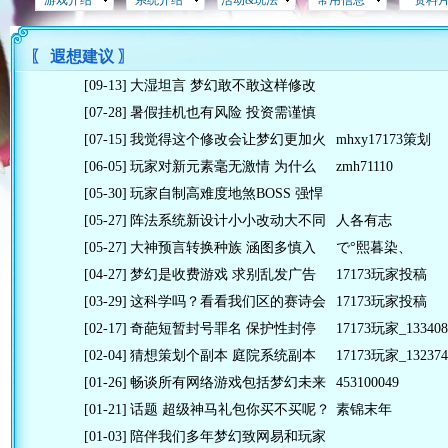
游戏介绍
系统介绍
活动&玩法
常用信息
资料
〖 遐想建议 〗
[09-13]
大湿坦言 梦幻敢不敢这样修改
[07-28]
暑假挂机也有风险 投资需谨慎
[07-15]
我觉得这个修改会让梦幻更加火
mhxy17173策划
[06-05]
玩家对新元素毫无激情 为什么
zmh71110
[05-30]
玩家自制高难度地煞BOSS 强悍
[05-27]
阵法系统新设计小小改动大不同
人各有志
[05-27]
大神预言转换种族 涵图多慎入
で°熙暮染、
[04-27]
梦幻是收费游戏 求别乱发广告
17173玩家投稿
[03-29]
这科学吗？看看我们区的赛诗会
17173玩家投稿
[02-17]
奇葩短暂封号罪名 保护性封停
17173玩家_133408
[02-04]
猜想策划个副本 庭院系统副本
17173玩家_132374
[01-26]
畅谈所有网络游戏包括梦幻未来
453100049
[01-21]
话题 超级神马礼包你买不买呢？
素锦末年
[01-03]
陪伴我们多年梦幻致网易和玩家