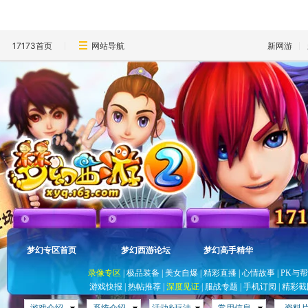
17173首页
网站导航
新网游
梦幻专区首页
梦幻西游论坛
梦幻高手精华
录像专区
|
极品装备
|
美女自爆
|
精彩直播
|
心情故事
|
PK与
游戏快报
|
热帖推荐
|
深度见证
|
服战专题
|
手机订阅
|
精彩截