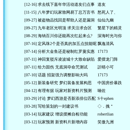
[12-16]
求去线下嘉年华活动道友们点事
道友
[11-15]
八年梦幻玩家致网易丁总万言书
愁死人了、
[09-27]
被盗物品找回是帮助人还是漏洞
仙仙九幽
[09-27]
九年老区光明顶 求关注求合区
繁星下的精灵
[08-29]
海纳百川你还能再次红起来么?
深海时光与你
[07-16]
定风珠2个是否真的加五点技能呢
飘逸清风
[07-14]
分析大金鱼还是秘制红罗羹实惠
17173
[07-11]
神回复驳斥凌波城十大致命缺陷
爱摆龙门阵
[07-11]
给力固伤 无底洞夺命咒测试
訢晴小可
[07-10]
话题 招架强力调整影响大吗
17173
[05-12]
新装备研究 梦幻装备发展构思
中国房价暴跌
[04-12]
有理有据 玩家对新资料片预测
喃佐
[03-29]
讨论 梦幻西游是否新添排位匹配
S十ephen
[03-28]
写给策划的一封建议书
◇．拽＂
[03-14]
玩家建议 增设摆摊自检功能
robertlian
[03-12]
玩家预测 新资料片新增内容
笑傲九洲