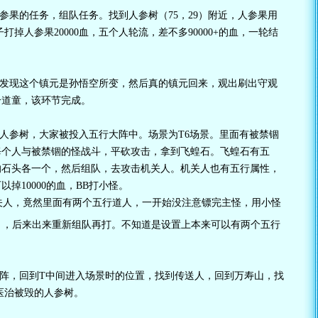
参果的任务，组队任务。找到人参树（75，29）附近，人参果用
掉人参果20000血，五个人轮流，差不多90000+的血，一轮结
。发现这个镇元是孙悟空所变，然后真的镇元回来，观出刷出守观
个道童，该环节完成。
了人参树，大家被投入五行大阵中。场景为T6场景。里面有被禁锢
每个人与被禁锢的怪战斗，平砍攻击，拿到飞蝗石。飞蝗石有五
的石头各一个，然后组队，去攻击机关人。机关人也有五行属性，
掉10000的血，BB打小怪。
关人，竟然里面有两个五行道人，一开始没注意镖完主怪，用小怪
，后来出来重新组队再打。不知道是设置上本来可以有两个五行
大阵，回到T中间进入场景时的位置，找到传送人，回到万寿山，找
助医治被毁的人参树。