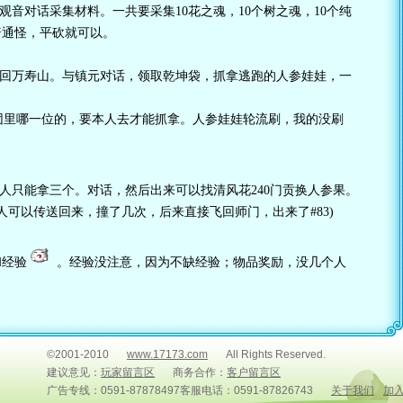
观音对话采集材料。一共要采集10花之魂，10个树之魂，10个纯
普通怪，平砍就可以。
送回万寿山。与镇元对话，领取乾坤袋，抓拿逃跑的人参娃娃，一
团里哪一位的，要本人去才能抓拿。人参娃娃轮流刷，我的没刷
个人只能拿三个。对话，然后出来可以找清风花240门贡换人参果。
人可以传送回来，撞了几次，后来直接飞回师门，出来了#83)
和经验
。经验没注意，因为不缺经验；物品奖励，没几个人
©2001-2010
www.17173.com
All Rights Reserved.
建议意见：
玩家留言区
商务合作：
客户留言区
广告专线：0591-87878497客服电话：0591-87826743
关于我们
加