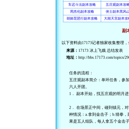
车迟斗法副本攻略
五庄观副本攻
周杰伦副本攻略
侠士副本黑风
胡姬琵琶行副本攻略
大闹天宫副本攻
副
以下资料由17173记者独家收集整理，
来源：
17173 冰上飞娥 总结发表
地址：
http://bbs.17173.com/topics/2
任务的流程：
五庄观副本简介：单环任务，参加
六人开团。
1． 副本开始，找五庄观的明月
2． 在场景正中间，碰到镇元，
种情况：a.拿到金击子；b.猜拳
果是五人组队，每人拿五个金击