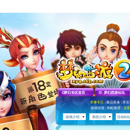
梦幻专区首页
梦幻西游论坛
录像专区
|
极品装备
|
美女
游戏快报
|
热帖推荐
|
深度
游戏介绍
系统介绍
活动&