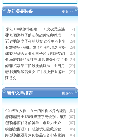
梦幻极品装备
更多>>
·
梦幻120级佩饰鉴定，100次极品连连
[12]
看！
·
梦幻西游妹子的超萌超美蛇卵养成
[29]
记，开心
·
千速大唐李子夜的朋友 这个狮驼其实
[29]
不简单
·
玩家体验花果山 除了打图抓鬼外蛮好
[29]
玩的
·
专访群雄天元亚军国子监：想陪梦幻
[29]
走下去
·
玩家8技能野鬼打书,看起来像个变了卡
[29]
的鬼
·
暑假活动第二阶段挑战玩法：主日月
[29]
乾坤秒四
·
八技须弥般若天女 打书失败回炉怒出
[29]
满成长
精华文章推荐
更多>>
·
155级投入低，五开的性价比是否能超
[07]
越129级？
·
玩家鉴定出130级双蓝字无级别，却开
[07]
心不起来！
·
适合难度任务的神兽，点杀力出众，
[07]
续航超强
·
《梦幻西游》口袋版玩法隐藏的套
[06]
路，你会玩吗
·
《梦幻西游》为何极品装备都点化满
[06]