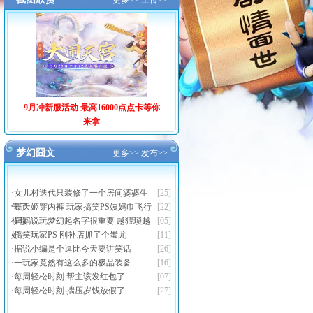
更多>>
上传>>
9月冲新服活动 最高16000点点卡等你
来拿
梦幻囧文
更多>>
发布>>
·
女儿村迭代只装修了一个房间婆婆生
[25]
气了
·
舞天姬穿内裤 玩家搞笑PS姨妈巾飞行
[22]
祥瑞
·
妈妈说玩梦幻起名字很重要 越猥琐越
[05]
好
·
搞笑玩家PS 刚补店抓了个蚩尤
[11]
·
据说小编是个逗比今天要讲笑话
[26]
·
一玩家竟然有这么多的极品装备
[16]
·
每周轻松时刻 帮主该发红包了
[07]
·
每周轻松时刻 揣压岁钱放假了
[27]