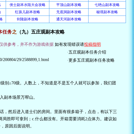
略
侠士副本水陆大会攻略
平顶山副本攻略
七绝山副本攻略
山
红孩儿副本攻略
无底洞副本攻略
秘境副本攻略
略
剑陵副本攻略
通天河副本攻略
本任务
之
（九）五庄观副本攻略
仅供参考，并不作为游戏依据
如有发现错误请
投稿指明
·
五庄观副本任务介绍
90/200804/29/2588899,1.html
·
更多五庄观副本任务攻略
级别≥70级。人数上，不知道是不是五个人就可以参加，我们团
进入副本场景万帮山。
对话，然后进入道士们的房间。里面有很多箱子，点击，有以下三
，两局胜即可拿到；c.什么都没有。开箱需要消耗2点体力。建议如
子，原因后面说明。