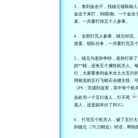
3． 拿到金击子，找镇元领取敲人
金击子来打，BB防御。一个金击子打
束。一共要打掉五个人参果。
4． 全部打完人参果，镇元对话
道童。组队任务，一共要打完五
5． 镇元与老孙争吵，老孙打坏
的**精，还有五个属性机关人。
行，大家要拿到金木水土火五行
用相克的五行飞蝗石去镖主怪，可以
（PS：完成到这里，其中有个机
去砍另一个五行道人，打不死
道人，还是副本出了BUG）
6． 打完五个机关人，破了五行
到镇元（79,25附近）对话，帮