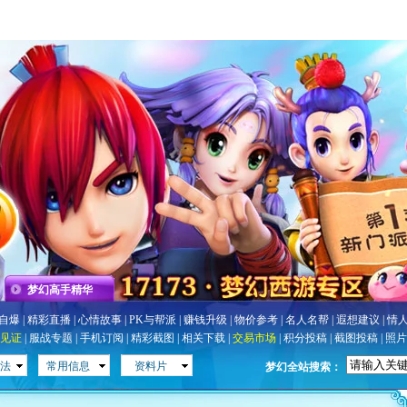
梦幻高手精华
自爆
|
精彩直播
|
心情故事
|
PK与帮派
|
赚钱升级
|
物价参考
|
名人名帮
|
遐想建议
|
情
见证
|
服战专题
|
手机订阅
|
精彩截图
|
相关下载
|
交易市场
|
积分投稿
|
截图投稿
|
照片
玩法
常用信息
资料片
梦幻全站搜索：