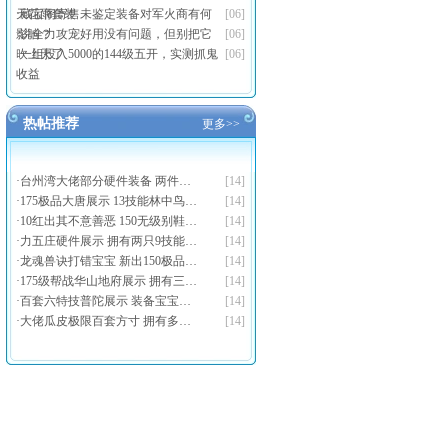
天花雨套装
·
藏宝阁寄售未鉴定装备对军火商有何
[06]
影响？
·
说全力攻宠好用没有问题，但别把它
[06]
吹上天了
·
一组投入5000的144级五开，实测抓鬼
[06]
收益
热帖推荐
更多>>
·
台州湾大佬部分硬件装备 两件…
[14]
·
175极品大唐展示 13技能林中鸟…
[14]
·
10红出其不意善恶 150无级别鞋…
[14]
·
力五庄硬件展示 拥有两只9技能…
[14]
·
龙魂兽诀打错宝宝 新出150极品…
[14]
·
175级帮战华山地府展示 拥有三…
[14]
·
百套六特技普陀展示 装备宝宝…
[14]
·
大佬瓜皮极限百套方寸 拥有多…
[14]