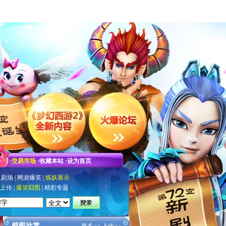
·
交易市场
·
收藏本站
·
设为首页
人剧场
|
网游爆笑
|
炼妖展示
上传
|
爆笑囧图
|
精彩专题
截图欣赏