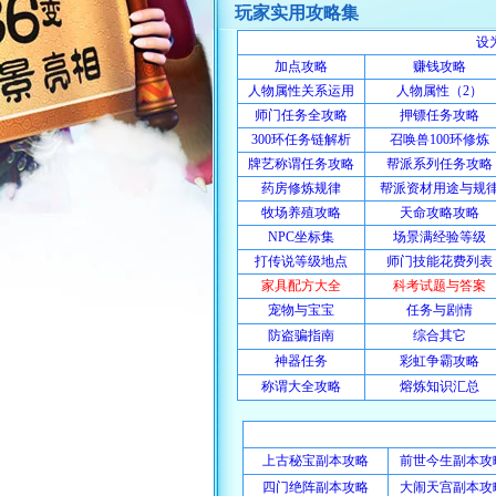
玩家实用攻略集
设
加点攻略
赚钱攻略
人物属性关系运用
人物属性（2）
师门任务全攻略
押镖任务攻略
300环任务链解析
召唤兽100环修炼
牌艺称谓任务攻略
帮派系列任务攻略
药房修炼规律
帮派资材用途与规
牧场养殖攻略
天命攻略攻略
NPC坐标集
场景满经验等级
打传说等级地点
师门技能花费列表
家具配方大全
科考试题与答案
宠物与宝宝
任务与剧情
防盗骗指南
综合其它
神器任务
彩虹争霸攻略
称谓大全攻略
熔炼知识汇总
上古秘宝副本攻略
前世今生副本攻
四门绝阵副本攻略
大闹天宫副本攻