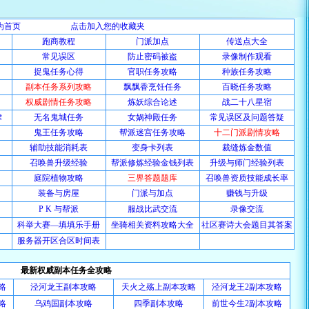
为首页
点击加入您的收藏夹
跑商教程
门派加点
传送点大全
常见误区
防止密码被盗
录像制作观看
捉鬼任务心得
官职任务攻略
种族任务攻略
副本任务系列攻略
飘飘香烹饪任务
百晓任务攻略
权威剧情任务攻略
炼妖综合论述
战二十八星宿
律
无名鬼城任务
女娲神殿任务
常见误区及问题答疑
鬼王任务攻略
帮派迷宫任务攻略
十二门派剧情攻略
辅助技能消耗表
变身卡列表
裁缝炼金数值
召唤兽升级经验
帮派修炼经验金钱列表
升级与师门经验列表
庭院植物攻略
三界答题题库
召唤兽资质技能成长率
装备与房屋
门派与加点
赚钱与升级
P K 与帮派
服战比武交流
录像交流
科举大赛—填填乐手册
坐骑相关资料攻略大全
社区赛诗大会题目其答案
服务器开区合区时间表
最新权威副本任务全攻略
略
泾河龙王副本攻略
天火之殇上副本攻略
泾河龙王2副本攻略
略
乌鸡国副本攻略
四季副本攻略
前世今生2副本攻略