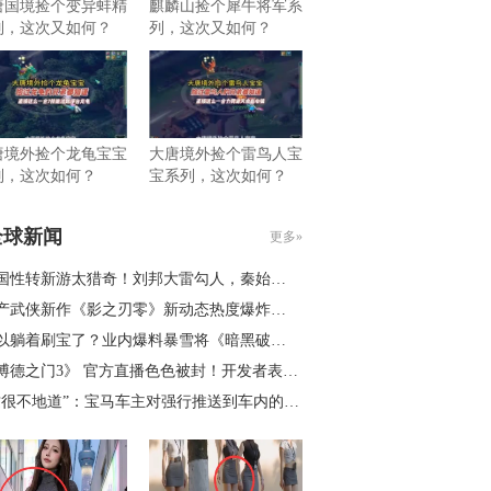
唐国境捡个变异蚌精
麒麟山捡个犀牛将军系
列，这次又如何？
列，这次又如何？
唐境外捡个龙龟宝宝
大唐境外捡个雷鸟人宝
列，这次如何？
宝系列，这次如何？
全球新闻
更多»
国性转新游太猎奇！刘邦大雷勾人，秦始皇变风骚美女
产武侠新作《影之刃零》新动态热度爆炸！老外抢着送钱
躺着刷宝了？业内爆料暴雪将《暗黑破坏神4》移植新平台
博德之门3》 官方直播色色被封！开发者表示喜提荣誉勋章
很不地道”：宝马车主对强行推送到车内的《Spider-Man》新广告感到愤怒