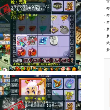
·
官
·
梦
·
梦
·
梦
·
梦
·
梦
·
武
·
梦