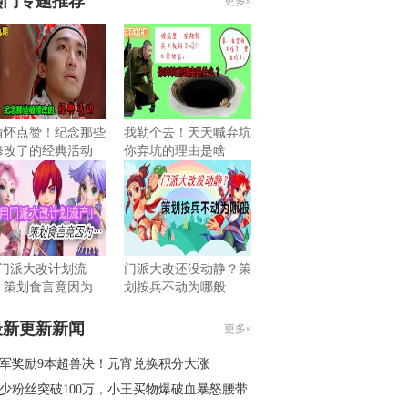
热门专题推荐
更多»
情怀点赞！纪念那些
我勒个去！天天喊弃坑
修改了的经典活动
你弃坑的理由是啥
月门派大改计划流
门派大改还没动静？策
！策划食言竟因为…
划按兵不动为哪般
最新更新新闻
更多»
军奖励9本超兽决！元宵兑换积分大涨
少粉丝突破100万，小王买物爆破血暴怒腰带