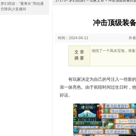
17173
>
梦幻西游2
> 玩家文章 > 冲击顶级装备
梦幻西游：“董事长”周伯通
空降风少直播间
冲击顶级装
时间：2024-04-11
作者
10:16
他找了一个风水宝地，准备
文 章
摘 要
有玩家决定为自己的号注入一些新
添一抹亮色。由于前段时间过生日时，
好运。