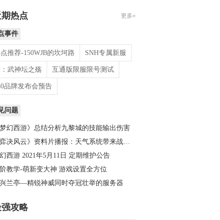
近期热点
更多»
点事件
点推荐-150WJB的坎坷路
SNH专属新服
论：武神坛之殇
互通版限服限号测试
30品牌发布会预告
见问题
梦幻西游》总结分析九黎城的技能输出伤害
弈决风云》资料片播报：天气系统带来战斗新变化
幻西游 2021年5月11日 定期维护公告
阶教学-萌新变大神 游戏设置全方位
兴兰亭—精锐神威同时夺冠壮举的服务器
最强攻略