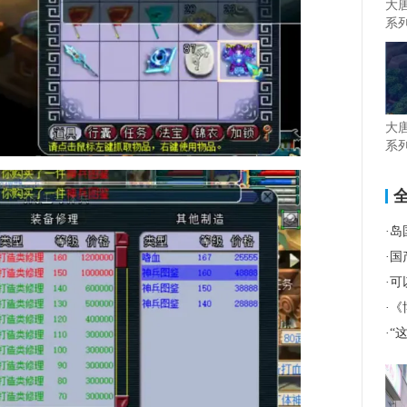
大
系
大
系
·
岛
·
国
·
可以
·
《
·
“这