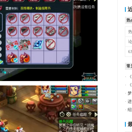
热
热
6
常
·
《
·
《
·
梦
·
进
·
绍