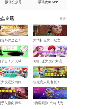
微信公众号
最强攻略APP
热点专题
更多»
暑期资料片全览！带你走入全新的《神器》
为情怀点赞！纪念那些被修改了的经典活动
我勒个去！天天喊弃坑 你弃坑的理由是啥
3月门派大改计划流产！策划食言竟因为…
门派大改还没动静？策划按兵不动为哪般
坑完商人坑老板！论套路我只佩服这届策划
策划矛头指向职业商人？桂花糖事件始末
“物理须弥”或将成为增长巡守终极杀器？