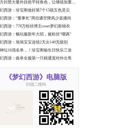
方封禁大量外挂抢平转角色，让继续加重处罚
幻西游：珍宝阁做好第7个15级五色灵尘
幻西游：“董事长”周伯通空降风少直播间
幻西游：778万粉丝博主coser梦幻新锦衣
幻西游：畅玩服新年大招，被粉丝“嘲讽”
幻西游：旭旭宝宝连续2天出140无级别
神坛16强名单，！珍宝阁输生日快乐三攻
幻西游：曲阜全服第一只精通宠对外出售
《梦幻西游》电脑版
扫描二维码