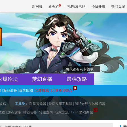
新网游
新页游
礼包/激活码
今日开服
热门页游
魔兽
天堂
王权与
每天都有点卡领哦。
火爆论坛
梦幻直播
最强攻略
爆
|
极品装备
|
爆笑囧图
|
我要投稿
|
1元狂抢1000点
攻略
工具类：
科举答题器
|
梦幻实用工具箱
|
2015奇经八脉模拟器
教程
|
加点攻略
|
神器任务
|
转服查询
|
玩家交流
|
17173游戏商城