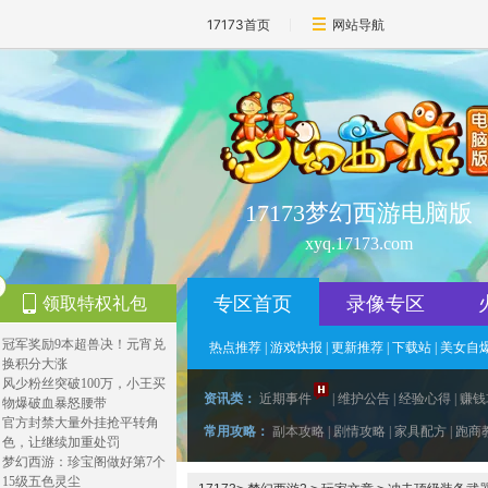
17173首页
网站导航
17173梦幻西游电脑版
xyq.17173.com
专区首页
录像专区
领取特权礼包
冠军奖励9本超兽决！元宵兑
热点推荐
|
游戏快报
|
更新推荐
|
下载站
|
美女自
换积分大涨
风少粉丝突破100万，小王买
资讯类：
近期事件
|
维护公告
|
经验心得
|
赚钱
物爆破血暴怒腰带
官方封禁大量外挂抢平转角
常用攻略：
副本攻略
|
剧情攻略
|
家具配方
|
跑商
色，让继续加重处罚
梦幻西游：珍宝阁做好第7个
15级五色灵尘