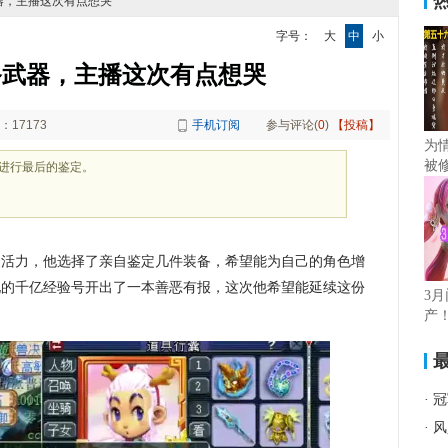
武器，主播这次有点想哭
字号：
大
中
小
备武器，主播这次有点想哭
：17173
手机订阅
参与评论(
0
)
【投稿】
为
被
进行最后的鉴定。
的活力，他选择了亲自鉴定几件装备，希望能为自己的角色增
他的千亿经验号开出了一本善恶有报，这次他希望能延续这份
3
产
·
冠
·
风