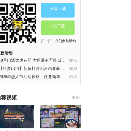
安卓下载
iOS下载
扫一扫，立刻参与活动
最新活动
10月门派大改在即 大唐最有可能成为版本之子？
09-30
【绘梦山河】新资料片山河画卷获取攻略
08-01
2020年愚人节活动攻略—任务简单，玩法多样
03-31
推荐视频
更多»