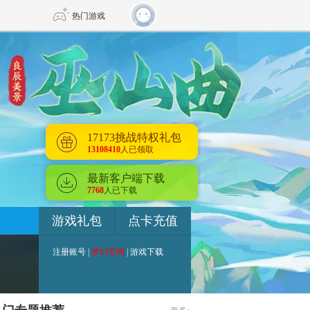
热门游戏
DNF
传奇4
剑网3旗舰版
新天龙八部
17173挑战特权礼包
13108410
人已领取
自由
诛仙世界
新仙侠5
最新客户端下载
7768
人已下载
游戏礼包
点卡充值
注册账号
|
梦幻官网
|
游戏下载