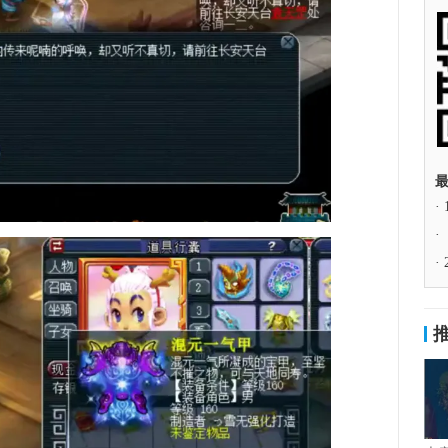
·
·
·