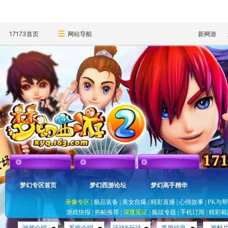
17173首页
网站导航
新网游
梦幻专区首页
梦幻西游论坛
梦幻高手精华
录像专区
|
极品装备
|
美女自爆
|
精彩直播
|
心情故事
|
PK与
游戏快报
|
热帖推荐
|
深度见证
|
服战专题
|
手机订阅
|
精彩截