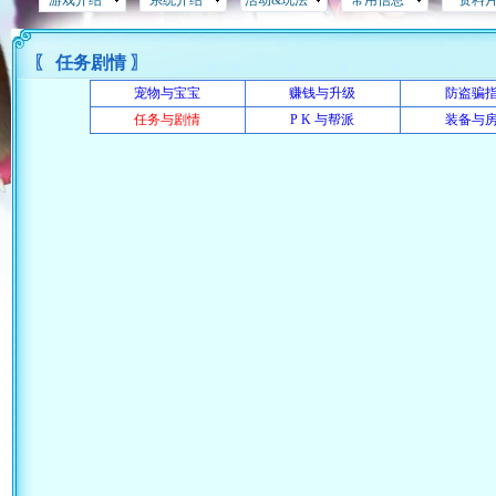
游戏介绍
系统介绍
活动&玩法
常用信息
资料
〖 任务剧情 〗
宠物与宝宝
赚钱与升级
防盗骗
任务与剧情
P K 与帮派
装备与