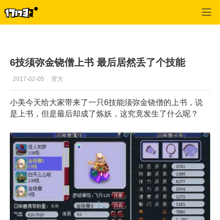
梦幻西游2
>
经验心得
>
正文
6技须弥金铙僧上书 最后居然丢了个技能
2017-02-05
官方
小美今天给大家带来了一只6技能须弥金铙僧的上书，说
是上书，但是最后却成了炼妖，这究竟发生了什么呢？