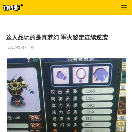
梦幻西游2
>
伊人原创专栏
>
正文
这人品玩的是真梦幻 军火鉴定连续逆袭
2017-05-17
櫤