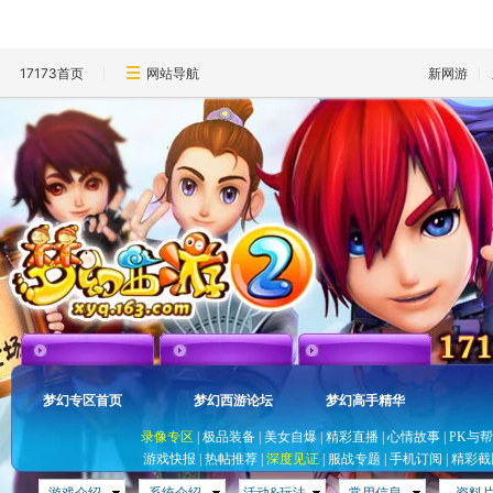
17173首页
网站导航
新网游
梦幻专区首页
梦幻西游论坛
梦幻高手精华
录像专区
|
极品装备
|
美女自爆
|
精彩直播
|
心情故事
|
PK与
游戏快报
|
热帖推荐
|
深度见证
|
服战专题
|
手机订阅
|
精彩截