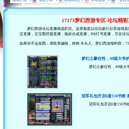
游戏介绍
系统介绍
活动&玩法
常用信息
资料
17173梦幻西游专区-论坛精
梦幻西游论坛直播精选栏目。这里都是以往玩家们分享游戏喜
定直播，五宝图挖掘直播，炼妖合成直播，BB打书直播，尽在论
如果你不会发图，请联系编辑，帅帅 木头人。梦幻西游报料群：75890
梦幻土豪任性，49级大爷
梦幻土豪任性，49级大爷
冠军礼包开启6套150书铁
冠军礼包开启6套150书铁