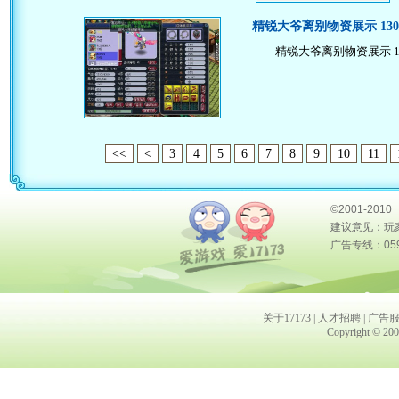
精锐大爷离别物资展示 13
精锐大爷离别物资展示 1
<<
<
3
4
5
6
7
8
9
10
11
©2001-2010
建议意见：
玩
广告专线：0591
关于17173
|
人才招聘
|
广告
Copyright © 2001