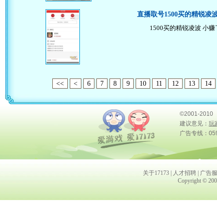
直播取号1500买的精锐凌
1500买的精锐凌波 小赚
<<
<
6
7
8
9
10
11
12
13
14
©2001-2010
建议意见：
玩
广告专线：0591
关于17173
|
人才招聘
|
广告
Copyright © 2001