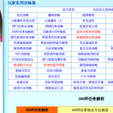
玩家实用攻略集
设为首页
点击加入您的
加点攻略
赚钱攻略
跑商教程
人物属性关系运用
人物属性（2）
常见误区
师门任务全攻略
押镖任务攻略
捉鬼任务心得
300环任务链解析
召唤兽100环修炼
副本任务系列攻略
牌艺称谓任务攻略
帮派系列任务攻略
权威剧情任务攻略
药房修炼规律
帮派资材用途与规律
无名鬼城任务
牧场养殖攻略
天命攻略攻略
鬼王任务攻略
NPC坐标集
场景满经验等级
辅助技能消耗表
打传说等级地点
师门技能花费列表
召唤兽升级经验
帮
家具配方大全
科考试题与答案
庭院植物攻略
宠物与宝宝
任务与剧情
装备与房屋
防盗骗指南
综合其它
P K 与帮派
神器任务
彩虹争霸攻略
科举大赛—填填乐手册
坐
称谓大全攻略
熔炼知识汇总
服务器开区合区时间表
300环任务解析
300环任务解析
300环任务链全方位描述