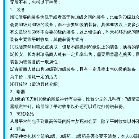
无所不有，包括以下种类：
1、装备
NPC所要的装备为低于或者高于你10级之间的装备，比如你70级就会
会要60级到80级的装备，而不会要90级的装备。具体90级以上要
有文章说前60环不会要80级的装备，这是错误的，昨天46环系统问
装备主要靠平时收集，其他获得方式有：
⑴找陆萧然用善恶点换取，但是不能换到80级以上的装备，换得的
⑵长安、长寿村珍品商人处有一定几率出售，需要用善恶点购买，同
装备为该装备的一般属性；
⑶古董商人处出售50级到70级装备，且有一定几率出售80级的装
为半价，消耗一定的活力；
⑷打传说（后边具体介绍）
2、暗器
从1级的飞刀到10级的顺逆神针有会要，比较少见的几种有：7级暗
器顺逆神针。暗器除了平时收集以外还可以通过打传说获得。
3、烹饪物品
从最平常的包子到最高等级的醉生梦死都会要，除了平时收集以外
4、药品
所要种类包括全部的2级、3级药，1级药是否会要不清楚，本人80