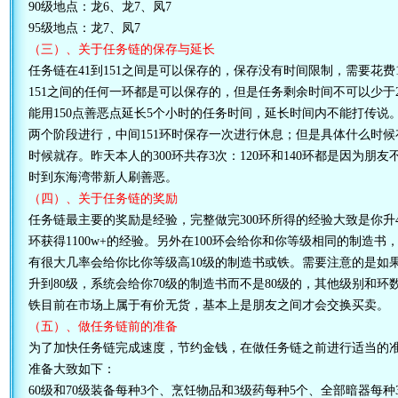
90级地点：龙6、龙7、凤7
95级地点：龙7、凤7
（三）、关于任务链的保存与延长
任务链在41到151之间是可以保存的，保存没有时间限制，需要花费
151之间的任何一环都是可以保存的，但是任务剩余时间不可以少于2
能用150点善恶点延长5个小时的任务时间，延长时间内不能打传说。
两个阶段进行，中间151环时保存一次进行休息；但是具体什么时候
时候就存。昨天本人的300环共存3次：120环和140环都是因为朋友
时到东海湾带新人刷善恶。
（四）、关于任务链的奖励
任务链最主要的奖励是经验，完整做完300环所得的经验大致是你升
环获得1100w+的经验。另外在100环会给你和你等级相同的制造书，
有很大几率会给你比你等级高10级的制造书或铁。需要注意的是如果你
升到80级，系统会给你70级的制造书而不是80级的，其他级别和环
铁目前在市场上属于有价无货，基本上是朋友之间才会交换买卖。
（五）、做任务链前的准备
为了加快任务链完成速度，节约金钱，在做任务链之前进行适当的准
准备大致如下：
60级和70级装备每种3个、烹饪物品和3级药每种5个、全部暗器每