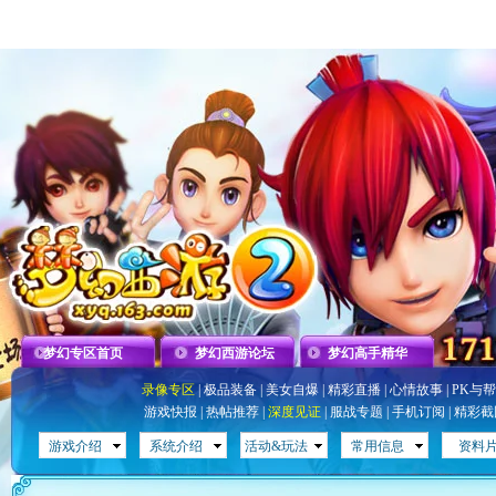
梦幻专区首页
梦幻西游论坛
梦幻高手精华
录像专区
|
极品装备
|
美女自爆
|
精彩直播
|
心情故事
|
PK与
游戏快报
|
热帖推荐
|
深度见证
|
服战专题
|
手机订阅
|
精彩截
游戏介绍
系统介绍
活动&玩法
常用信息
资料