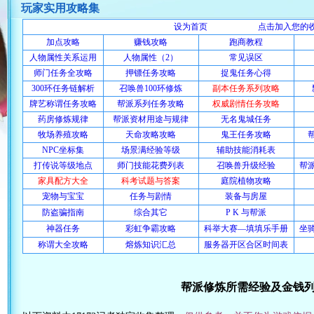
玩家实用攻略集
设为首页
点击加入您的
加点攻略
赚钱攻略
跑商教程
人物属性关系运用
人物属性（2）
常见误区
师门任务全攻略
押镖任务攻略
捉鬼任务心得
300环任务链解析
召唤兽100环修炼
副本任务系列攻略
牌艺称谓任务攻略
帮派系列任务攻略
权威剧情任务攻略
药房修炼规律
帮派资材用途与规律
无名鬼城任务
牧场养殖攻略
天命攻略攻略
鬼王任务攻略
NPC坐标集
场景满经验等级
辅助技能消耗表
打传说等级地点
师门技能花费列表
召唤兽升级经验
帮
家具配方大全
科考试题与答案
庭院植物攻略
宠物与宝宝
任务与剧情
装备与房屋
防盗骗指南
综合其它
P K 与帮派
神器任务
彩虹争霸攻略
科举大赛—填填乐手册
坐
称谓大全攻略
熔炼知识汇总
服务器开区合区时间表
帮派修炼所需经验及金钱