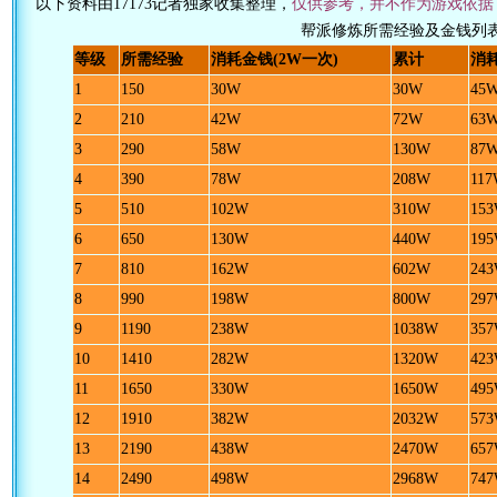
以下资料由17173记者独家收集整理，
仅供参考，并不作为游戏依据
帮派修炼所需经验及金钱列
等级
所需经验
消耗金钱(2W一次)
累计
消耗
1
150
30W
30W
45
2
210
42W
72W
63
3
290
58W
130W
87
4
390
78W
208W
11
5
510
102W
310W
15
6
650
130W
440W
19
7
810
162W
602W
24
8
990
198W
800W
29
9
1190
238W
1038W
35
10
1410
282W
1320W
42
11
1650
330W
1650W
49
12
1910
382W
2032W
57
13
2190
438W
2470W
65
14
2490
498W
2968W
74