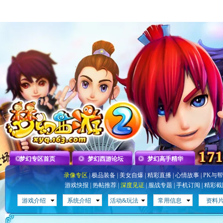
梦幻专区首页
梦幻西游论坛
梦幻高手精华
录像专区
|
极品装备
|
美女自爆
|
精彩直播
|
心情故事
|
PK与
游戏快报
|
热帖推荐
|
深度见证
|
服战专题
|
手机订阅
|
精彩截
游戏介绍
系统介绍
活动&玩法
常用信息
资料