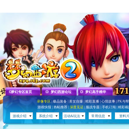
梦幻专区首页
梦幻西游论坛
梦幻高手精华
录像专区
|
极品装备
|
美女自爆
|
精彩直播
|
心情故事
|
PK与
游戏快报
|
热帖推荐
|
深度见证
|
服战专题
|
手机订阅
|
精彩截
游戏介绍
系统介绍
活动&玩法
常用信息
资料