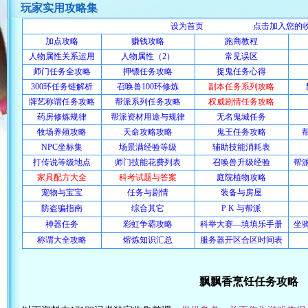
玩家实用攻略集
设为首页
点击加入您的
加点攻略
赚钱攻略
跑商教程
人物属性关系运用
人物属性（2）
常见误区
师门任务全攻略
押镖任务攻略
捉鬼任务心得
300环任务链解析
召唤兽100环修炼
副本任务系列攻略
牌艺称谓任务攻略
帮派系列任务攻略
权威剧情任务攻略
药房修炼规律
帮派资材用途与规律
无名鬼城任务
牧场养殖攻略
天命攻略攻略
鬼王任务攻略
NPC坐标集
场景满经验等级
辅助技能消耗表
打传说等级地点
师门技能花费列表
召唤兽升级经验
帮
家具配方大全
科考试题与答案
庭院植物攻略
宠物与宝宝
任务与剧情
装备与房屋
防盗骗指南
综合其它
P K 与帮派
神器任务
彩虹争霸攻略
科举大赛—填填乐手册
坐
称谓大全攻略
熔炼知识汇总
服务器开区合区时间表
飘飘香烹饪任务攻略